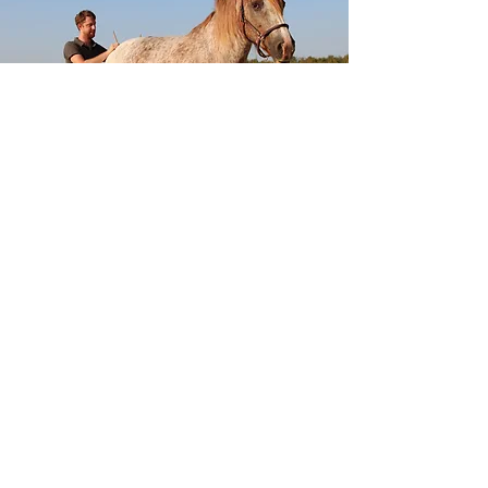
Beruflicher Werdegang:
2022 - 2023
: Ausbildung
Hundeosteopathie am DIPO
2017 - 2019
: 2 jährige Ausbildung der
Pferdeosteopathie am DIPO
(Deutsches Institut für
Pferdeosteopathie)
2014 - 2016
: 2 jährige Fortbildung