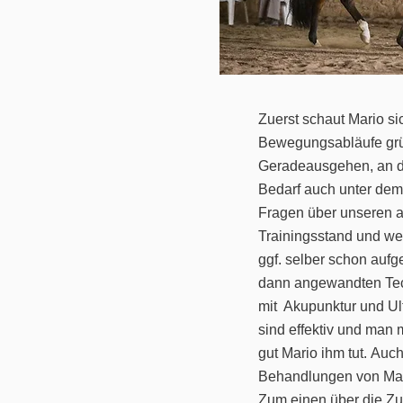
Zuerst schaut Mario si
Bewegungsabläufe grü
Geradeausgehen, an d
Bedarf auch unter dem 
Fragen über unseren a
Trainingsstand und we
ggf. selber schon aufg
dann angewandten Tec
mit Akupunktur und Ult
sind effektiv und man 
gut Mario ihm tut.
Auch
Behandlungen von Mari
Zum einen über die 