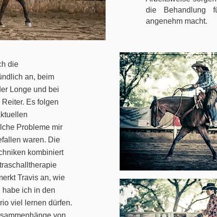
die Behandlung f
angenehm macht.
ch die
ndlich an, beim
er Longe und bei
Reiter. Es folgen
ktuellen
lche Probleme mir
efallen waren.
Die
hniken kombiniert
raschalltherapie
merkt Travis an, wie
 habe ich in den
o viel lernen dürfen.
Zusammenhänge von